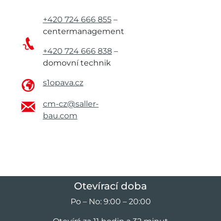
+420 724 666 855
–
centermanagement
+420 724 666 838
–
domovní technik
s1opava.cz
cm-cz@saller-
bau.com
Otevírací doba
Po – No: 9:00 – 20:00